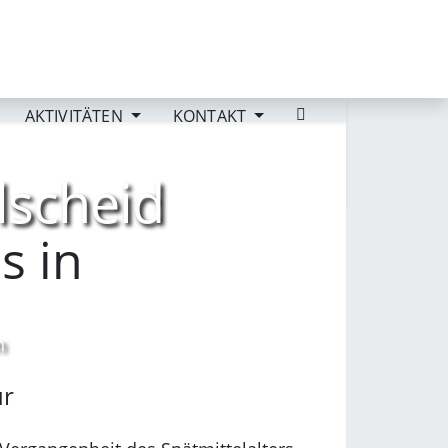
AKTIVITÄTEN
KONTAKT
lscheid
Suchen...
s in
n
ur