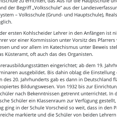
tschule zu errichten, das Aus für die Hauptschule und
and der Begriff „Volksschule“ aus der Landesverfassu
system – Volksschule (Grund- und Hauptschule), Real
glich.
der ersten Kohlscheider Lehrer in den Anfängen ist ni
er vor einer Kommission unter Vorsitz des Pfarrers 
esen und vor allem im Katechismus unter Beweis stel
as Küsteramt, oft auch das des Organisten.
rerausbildungsstätten eingerichtet; ab dem 19. Jahr
naren ausgebildet. Bis dahin oblag die Einstellung 
inn des 20. Jahrhunderts gab es dann in Deutschland 
t kopiertes Bildungswesen. Von 1932 bis zur Einricht
Schüler nach Bekenntnissen getrennt unterrichtet. In 
sche Schüler ein Klassenraum zur Verfügung gestellt, 
g ging in der Schule Vorscheid so weit, dass in den P
reiche markierte und die Schüler von beiden Lehrern 