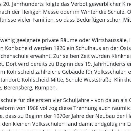
s 20. Jahrhunderts folgte das Verbot gewerblicher Ki
ach der Heiligen Messe oder im Winter die Schule. Of
ltnisse vieler Familien, so dass Bedürftigen schon Mi
 wenig geeignete private Räume oder Wirtshaussäle, 
e. In Kohlscheid werden 1826 ein Schulhaus an der Ost
chenschule erwähnt. Zur selben Zeit wurden Klinkheid
 Dort wird bereits zu Beginn des 19. Jahrhunderts ein
m Kohlscheid zahlreiche Gebäude für Volksschulen e
Standort: Kohlscheid-Mitte, Schule Weststraße, Klinkh
de, Berensberg, Rumpen.
chule für die ersten vier Schuljahre – von da an als 
urreform von 1968 vollzog diese Trennung auch räumli
e, dass zu Beginn der 1970er Jahre der Neubau der H
n den kleinen Volksschulen fand damit endgültig ihr