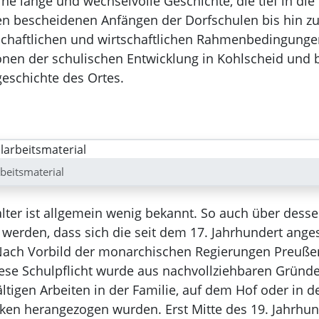
ne lange und wechselvolle Geschichte, die tief in die
den bescheidenen Anfängen der Dorfschulen bis hin z
schaftlichen und wirtschaftlichen Rahmenbedingungen
ionen der schulischen Entwicklung in Kohlscheid und
eschichte des Ortes.
eitsmaterial
lter ist allgemein wenig bekannt. So auch über des
werden, dass sich die seit dem 17. Jahrhundert ange
. Nach Vorbild der monarchischen Regierungen Preuß
se Schulpflicht wurde aus nachvollziehbaren Gründen 
ältigen Arbeiten in der Familie, auf dem Hof oder in d
ken herangezogen wurden. Erst Mitte des 19. Jahrhun