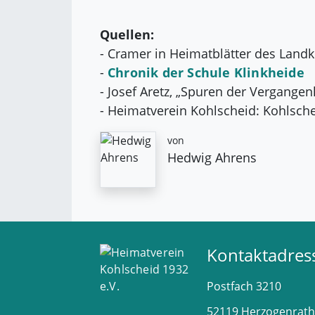
Quellen:
- Cramer in Heimatblätter des Landk
-
Chronik der Schule Klinkheide
- Josef Aretz, „Spuren der Vergangen
- Heimatverein Kohlscheid: Kohlsche
von
Hedwig Ahrens
Kontaktadres
Postfach
3210
52119
Herzogenrath