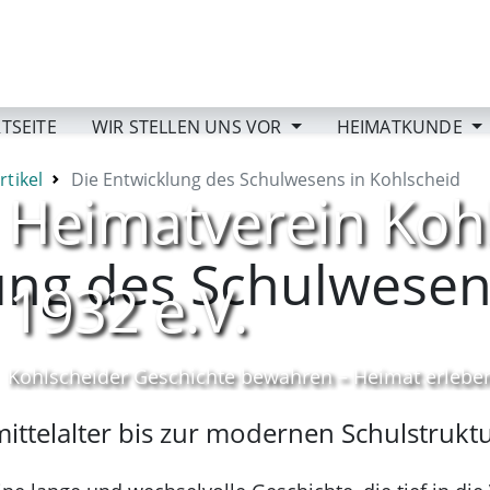
TSEITE
WIR STELLEN UNS VOR
HEIMATKUNDE
rtikel
Die Entwicklung des Schulwesens in Kohlscheid
Heimatverein Koh
ung des Schulwesen
1932 e.V.
Kohlscheider Geschichte bewahren – Heimat erlebe
ttelalter bis zur modernen Schulstrukt